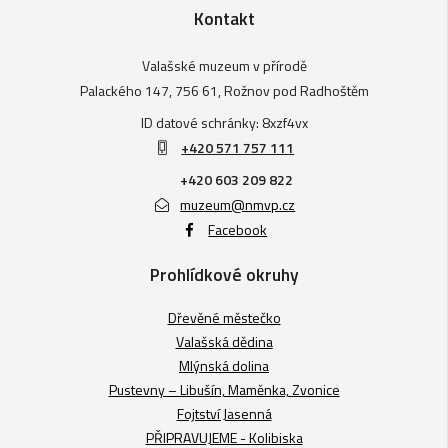
Kontakt
Valašské muzeum v přírodě
Palackého 147, 756 61, Rožnov pod Radhoštěm
ID datové schránky: 8xzf4vx
+420 571 757 111
+420 603 209 822
muzeum@nmvp.cz
Facebook
Prohlídkové okruhy
Dřevěné městečko
Valašská dědina
Mlýnská dolina
Pustevny – Libušín, Maměnka, Zvonice
Fojtství Jasenná
PŘIPRAVUJEME - Kolibiska