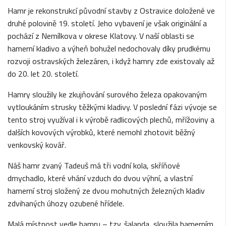
Hamr je rekonstrukcí původní stavby z Ostravice doložené ve
druhé polovině 19. století. Jeho vybavení je však originální a
pochází z Nemílkova v okrese Klatovy. V naší oblasti se
hamerní kladivo a výheň bohužel nedochovaly díky prudkému
rozvoji ostravských železáren, i když hamry zde existovaly až
do 20. let 20. století.
Hamry sloužily ke zkujňování surového železa opakovaným
vytloukáním strusky těžkými kladivy. V poslední fázi vývoje se
tento stroj využíval i k výrobě radlicových plechů, mřížoviny a
dalších kovových výrobků, které nemohl zhotovit běžný
venkovský kovář.
Náš hamr zvaný Tadeuš má tři vodní kola, skříňové
dmychadlo, které vhání vzduch do dvou výhní, a vlastní
hamerní stroj složený ze dvou mohutných železných kladiv
zdvihaných úhozy ozubené hřídele.
Malá místnost vedle hamru – tzv. šalanda, sloužila hamerním