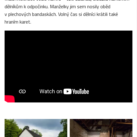
dělníkům k odpočinku. Manželky jim sem nosily oběd
v plechových bandaskách. Volný čas si dělníci krátili také
hraním karet.