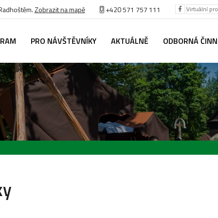
 Radhoštěm.
Zobrazit na mapě
+420 571 757 111
Virtuální pr
GRAM
PRO NÁVŠTĚVNÍKY
AKTUÁLNĚ
ODBORNÁ ČIN
ky