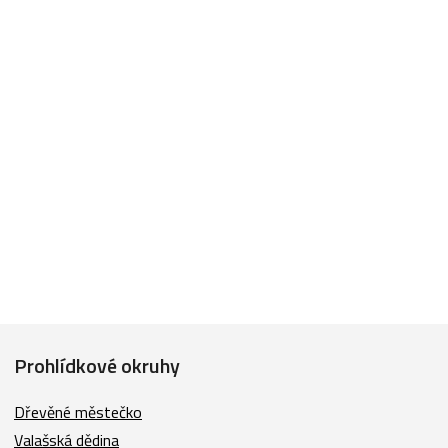
Prohlídkové okruhy
Dřevěné městečko
Valašská dědina