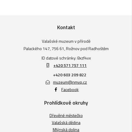
Kontakt
Valašské muzeum v přírodě
Palackého 147, 756 61, Rožnov pod Radhoštěm
ID datové schránky: 8xzf4vx
+420 571 757 111
+420 603 209 822
muzeum@nmvp.cz
Facebook
Prohlídkové okruhy
Dřevěné městečko
Valašská dědina
Mlýnská dolina