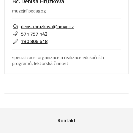
Bc. Denisa Hrůzková
muzejní pedagog
denisa.hruzkova@nmvp.cz
571 757 142
730 806 618
specializace: organizace a realizace edukačních
programů, lektorská činnost
Kontakt