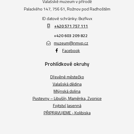
Valašské muzeum v přírodě
Palackého 147, 756 61, Rožnov pod Radhoštěm
ID datové schránky: 8xzf4vx
+420 571 757 111
+420 603 209 822
muzeum@nmvp.cz
Facebook
Prohlídkové okruhy
Dřevěné městečko
Valašská dědina
Mlýnská dolina
Pustevny – Libušín, Maměnka, Zvonice
Fojtství Jasenná
PŘIPRAVUJEME - Kolibiska