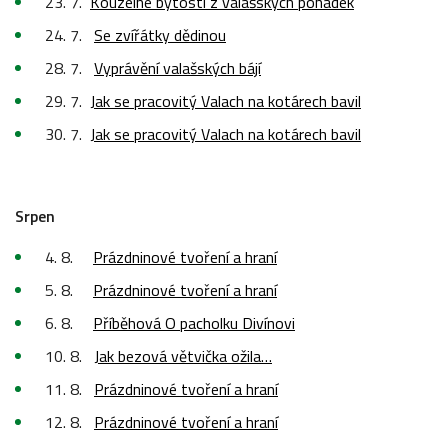
23. 7.
Kouzelné bytosti z valašských pohádek
24. 7.
Se zvířátky dědinou
28. 7.
Vyprávění valašských bájí
29. 7.
Jak se pracovitý Valach na kotárech bavil
30. 7.
Jak se pracovitý Valach na kotárech bavil
Srpen
4. 8.
Prázdninové tvoření a hraní
5. 8.
Prázdninové tvoření a hraní
6. 8.
Příběhová O pacholku Divínovi
10. 8.
Jak bezová větvička ožila…
11. 8.
Prázdninové tvoření a hraní
12. 8.
Prázdninové tvoření a hraní