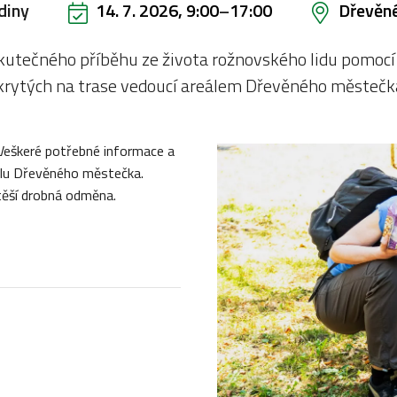
diny
14. 7. 2026, 9:00
–
17:00
Dřevěn
kutečného příběhu ze života rožnovského lidu pomocí 
krytých na trase vedoucí areálem Dřevěného městečk
 Veškeré potřebné informace a
eálu Dřevěného městečka.
otěší drobná odměna.