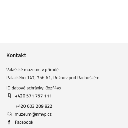
Kontakt
Valašské muzeum v přírodě
Palackého 147, 756 61, Rožnov pod Radhoštěm
ID datové schránky: 8xzf4vx
+420 571 757 111
+420 603 209 822
muzeum@nmvp.cz
Facebook