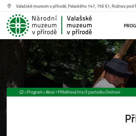
Valašské muzeum v přírodě, Palackého 147, 756 61, Rožnov pod
PRO
Program
Akce
Příběhová hra O pacholku Divínovi
Př