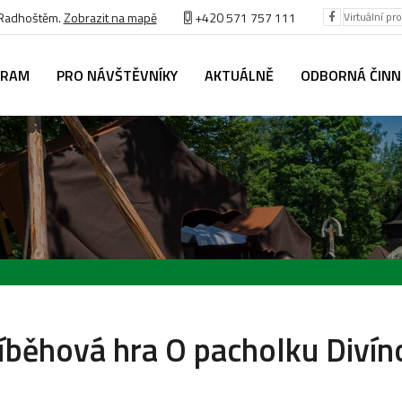
 Radhoštěm.
Zobrazit na mapě
+420 571 757 111
Virtuální pr
GRAM
PRO NÁVŠTĚVNÍKY
AKTUÁLNĚ
ODBORNÁ ČIN
íběhová hra O pacholku Divín