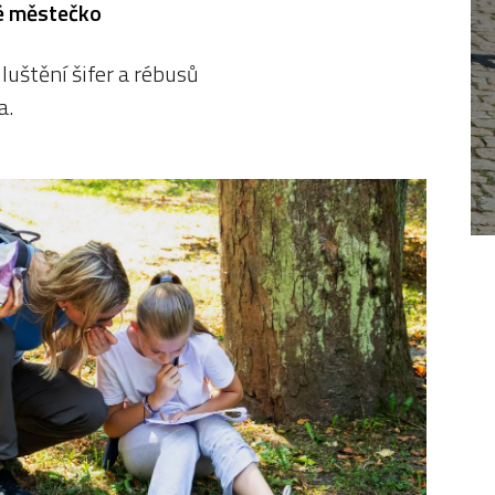
é městečko
luštění šifer a rébusů
a.