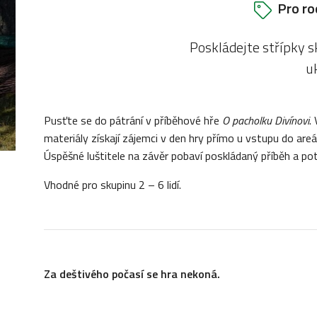
Pro ro
Poskládejte střípky s
u
Pusťte se do pátrání v příběhové hře
O pacholku Divínovi
.
materiály získají zájemci v den hry přímo u vstupu do ar
Úspěšné luštitele na závěr pobaví poskládaný příběh a p
Vhodné pro skupinu 2 – 6 lidí.
Za deštivého počasí se hra nekoná.