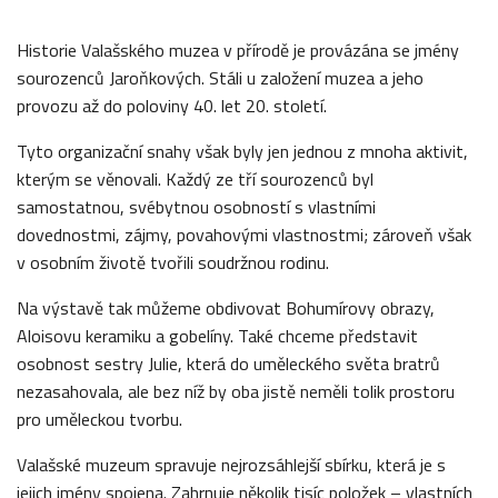
Historie Valašského muzea v přírodě je provázána se jmény
sourozenců Jaroňkových. Stáli u založení muzea a jeho
provozu až do poloviny 40. let 20. století.
Tyto organizační snahy však byly jen jednou z mnoha aktivit,
kterým se věnovali. Každý ze tří sourozenců byl
samostatnou, svébytnou osobností s vlastními
dovednostmi, zájmy, povahovými vlastnostmi; zároveň však
v osobním životě tvořili soudržnou rodinu.
Na výstavě tak můžeme obdivovat Bohumírovy obrazy,
Aloisovu keramiku a gobelíny. Také chceme představit
osobnost sestry Julie, která do uměleckého světa bratrů
nezasahovala, ale bez níž by oba jistě neměli tolik prostoru
pro uměleckou tvorbu.
Valašské muzeum spravuje nejrozsáhlejší sbírku, která je s
jejich jmény spojena. Zahrnuje několik tisíc položek – vlastních