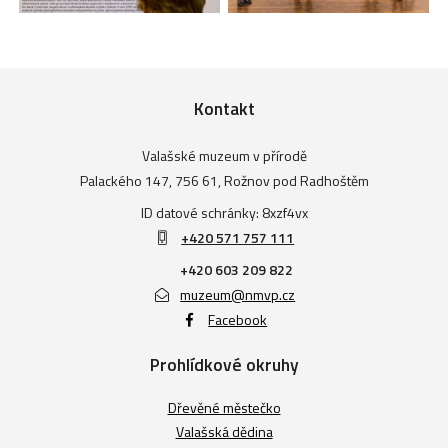
Kontakt
Valašské muzeum v přírodě
Palackého 147, 756 61, Rožnov pod Radhoštěm
ID datové schránky: 8xzf4vx
+420 571 757 111
+420 603 209 822
muzeum@nmvp.cz
Facebook
Prohlídkové okruhy
Dřevěné městečko
Valašská dědina