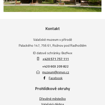
Kontakt
Valašské muzeum v přírodě
Palackého 147, 756 61, Rožnov pod Radhoštěm
ID datové schránky: 8xzf4vx
+420 571 757 111
+420 603 209 822
muzeum@nmvp.cz
Facebook
Prohlídkové okruhy
Dřevěné městečko
Valašská dědina