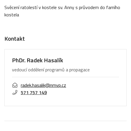
Svěcení ratolestí v kostele sv. Anny s průvodem do farního
kostela
Kontakt
PhDr. Radek Hasalík
vedoucí oddělení programů a propagace
radek.hasalik@nmvp.cz
571 757 149