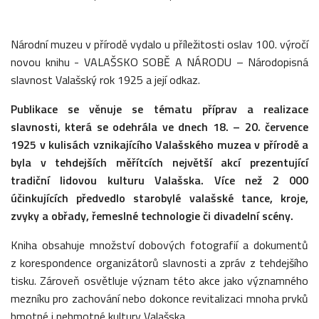
Národní muzeu v přírodě vydalo u příležitosti oslav 100. výročí
novou knihu - VALAŠSKO SOBĚ A NÁRODU – Národopisná
slavnost Valašský rok 1925 a její odkaz.
Publikace se věnuje se tématu příprav a realizace
slavnosti, která se odehrála ve dnech 18. – 20. července
1925 v kulisách vznikajícího Valašského muzea v přírodě a
byla v tehdejších měřítcích největší akcí prezentující
tradiční lidovou kulturu Valašska. Více než 2 000
účinkujících předvedlo starobylé valašské tance, kroje,
zvyky a obřady, řemeslné technologie či divadelní scény.
Kniha obsahuje množství dobových fotografií a dokumentů
z korespondence organizátorů slavnosti a zpráv z tehdejšího
tisku. Zároveň osvětluje význam této akce jako významného
mezníku pro zachování nebo dokonce revitalizaci mnoha prvků
hmotné i nehmotné kultury Valašska.