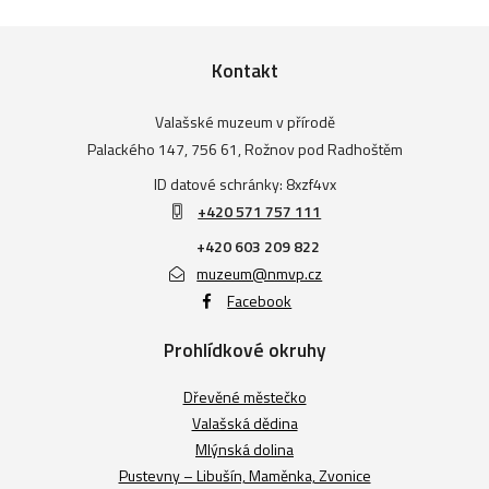
Kontakt
Valašské muzeum v přírodě
Palackého 147, 756 61, Rožnov pod Radhoštěm
ID datové schránky: 8xzf4vx
+420 571 757 111
+420 603 209 822
muzeum@nmvp.cz
Facebook
Prohlídkové okruhy
Dřevěné městečko
Valašská dědina
Mlýnská dolina
Pustevny – Libušín, Maměnka, Zvonice