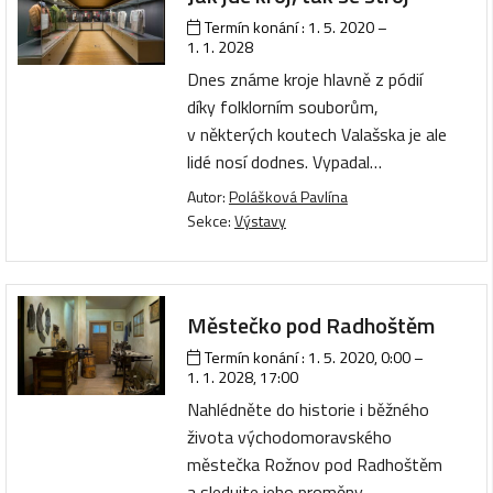
Termín konání :
1. 5. 2020
–
1. 1. 2028
Dnes známe kroje hlavně z pódií
díky folklorním souborům,
v některých koutech Valašska je ale
lidé nosí dodnes. Vypadal…
Autor:
Polášková Pavlína
Sekce:
Výstavy
Městečko pod Radhoštěm
Termín konání :
1. 5. 2020, 0:00
–
1. 1. 2028, 17:00
Nahlédněte do historie i běžného
života východomoravského
městečka Rožnov pod Radhoštěm
a sledujte jeho proměny…