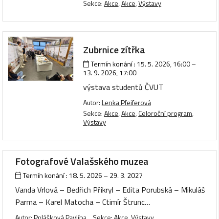
Sekce:
Akce
,
Akce
,
Výstavy
Zubrnice zítřka
Termín konání :
15. 5. 2026, 16:00
–
13. 9. 2026, 17:00
výstava studentů ČVUT
Autor:
Lenka Pfeiferová
Sekce:
Akce
,
Akce
,
Celoroční program
,
Výstavy
Fotografové Valašského muzea
Termín konání :
18. 5. 2026
–
29. 3. 2027
Vanda Vrlová – Bedřich Přikryl – Edita Porubská – Mikuláš
Parma – Karel Matocha – Ctimír Štrunc…
Autor:
Polášková Pavlína
Sekce:
Akce
,
Výstavy