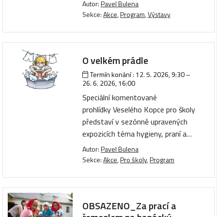
Autor:
Pavel Bulena
Sekce:
Akce
,
Program
,
Výstavy
O velkém prádle
Termín konání :
12. 5. 2026, 9:30
–
26. 6. 2026, 16:00
Speciální komentované
prohlídky Veselého Kopce pro školy
představí v sezónně upravených
expozicích téma hygieny, praní a…
Autor:
Pavel Bulena
Sekce:
Akce
,
Pro školy
,
Program
OBSAZENO_Za prací a