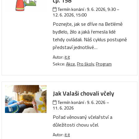
čp. 158
Termín konání :
9. 6. 2026, 9:30
–
12. 6. 2026, 15:00
Poznejte, jak se dříve na Betlémě
bydlelo, žilo a jaká řemesla lidé
tehdy ovládali. Náš cyklus postupně
představí jednotlivé…
Autor:
it it
Sekce:
Akce
,
Pro školy
,
Program
Jak Valaši chovali včely
Termín konání :
9. 6. 2026
–
11. 6. 2026
Pořad věnovaný včelařství a
důležitosti chovu včel.
Autor:
it it