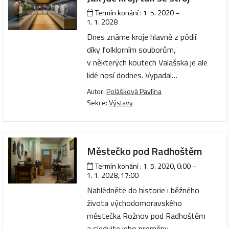
Termín konání :
1. 5. 2020
–
1. 1. 2028
Dnes známe kroje hlavně z pódií
díky folklorním souborům,
v některých koutech Valašska je ale
lidé nosí dodnes. Vypadal…
Autor:
Polášková Pavlína
Sekce:
Výstavy
Městečko pod Radhoštěm
Termín konání :
1. 5. 2020, 0:00
–
1. 1. 2028, 17:00
Nahlédněte do historie i běžného
života východomoravského
městečka Rožnov pod Radhoštěm
a sledujte jeho proměny…