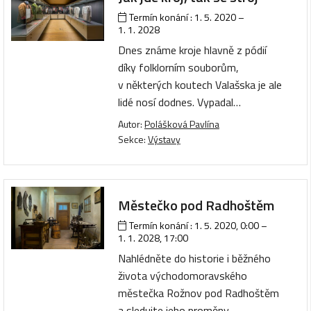
Termín konání :
1. 5. 2020
–
1. 1. 2028
Dnes známe kroje hlavně z pódií
díky folklorním souborům,
v některých koutech Valašska je ale
lidé nosí dodnes. Vypadal…
Autor:
Polášková Pavlína
Sekce:
Výstavy
Městečko pod Radhoštěm
Termín konání :
1. 5. 2020, 0:00
–
1. 1. 2028, 17:00
Nahlédněte do historie i běžného
života východomoravského
městečka Rožnov pod Radhoštěm
a sledujte jeho proměny…