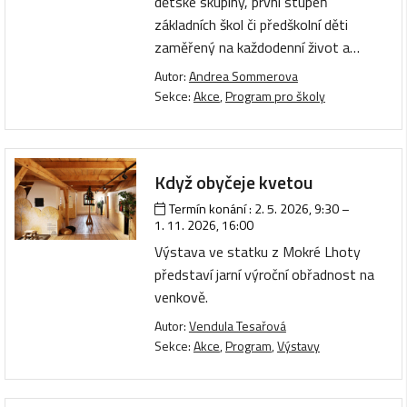
dětské skupiny, první stupeň
základních škol či předškolní děti
zaměřený na každodenní život a…
Autor:
Andrea Sommerova
Sekce:
Akce
,
Program pro školy
Když obyčeje kvetou
Termín konání :
2. 5. 2026, 9:30
–
1. 11. 2026, 16:00
Výstava ve statku z Mokré Lhoty
představí jarní výroční obřadnost na
venkově.
Autor:
Vendula Tesařová
Sekce:
Akce
,
Program
,
Výstavy