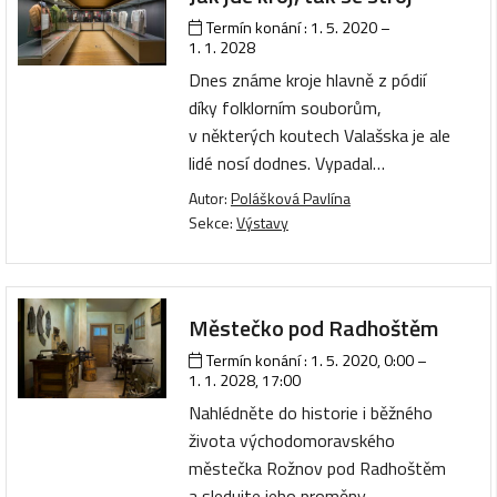
Termín konání :
1. 5. 2020
–
1. 1. 2028
Dnes známe kroje hlavně z pódií
díky folklorním souborům,
v některých koutech Valašska je ale
lidé nosí dodnes. Vypadal…
Autor:
Polášková Pavlína
Sekce:
Výstavy
Městečko pod Radhoštěm
Termín konání :
1. 5. 2020, 0:00
–
1. 1. 2028, 17:00
Nahlédněte do historie i běžného
života východomoravského
městečka Rožnov pod Radhoštěm
a sledujte jeho proměny…