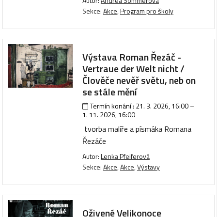
Autor:
Andrea Sommerova
Sekce:
Akce
,
Program pro školy
Výstava Roman Řezáč -
Vertraue der Welt nicht /
Člověče nevěř světu, neb on
se stále mění
Termín konání :
21. 3. 2026, 16:00
–
1. 11. 2026, 16:00
tvorba malíře a písmáka Romana
Řezáče
Autor:
Lenka Pfeiferová
Sekce:
Akce
,
Akce
,
Výstavy
Oživené Velikonoce