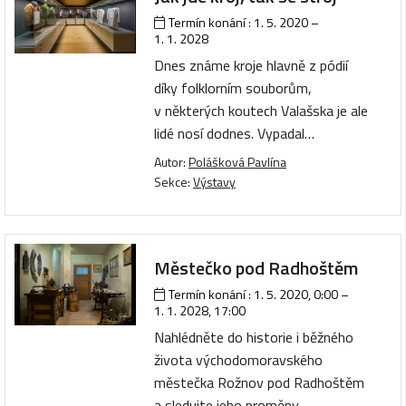
Termín konání :
1. 5. 2020
–
1. 1. 2028
Dnes známe kroje hlavně z pódií
díky folklorním souborům,
v některých koutech Valašska je ale
lidé nosí dodnes. Vypadal…
Autor:
Polášková Pavlína
Sekce:
Výstavy
Městečko pod Radhoštěm
Termín konání :
1. 5. 2020, 0:00
–
1. 1. 2028, 17:00
Nahlédněte do historie i běžného
života východomoravského
městečka Rožnov pod Radhoštěm
a sledujte jeho proměny…