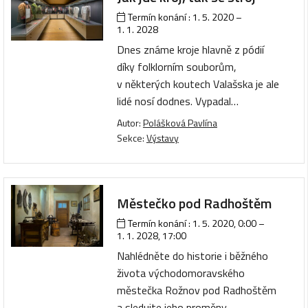
Termín konání :
1. 5. 2020
–
1. 1. 2028
Dnes známe kroje hlavně z pódií
díky folklorním souborům,
v některých koutech Valašska je ale
lidé nosí dodnes. Vypadal…
Autor:
Polášková Pavlína
Sekce:
Výstavy
Městečko pod Radhoštěm
Termín konání :
1. 5. 2020, 0:00
–
1. 1. 2028, 17:00
Nahlédněte do historie i běžného
života východomoravského
městečka Rožnov pod Radhoštěm
a sledujte jeho proměny…