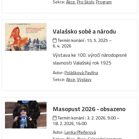
Sekce:
Akce
,
Pro školy
,
Program
Valašsko sobě a národu
Termín konání :
15. 5. 2025
–
6. 4. 2026
Výstava ke 100. výročí národopisné
slavnosti Valašský rok 1925
Autor:
Polášková Pavlína
Sekce:
Akce
,
Výstavy
Masopust 2026 - obsazeno
Termín konání :
3. 2. 2026, 9:00
–
18. 2. 2026, 16:00
Autor:
Lenka Pfeiferová
Sekce:
Akce
,
Akce
,
Celoroční program
,