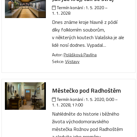
Termín konání :
1. 5. 2020
–
1. 1. 2028
Dnes známe kroje hlavně z pódií
díky folklorním souborům,
v některých koutech Valašska je ale
lidé nosí dodnes. Vypadal…
Autor:
Polášková Pavlína
Sekce:
Výstavy
Městečko pod Radhoštěm
Termín konání :
1. 5. 2020, 0:00
–
1. 1. 2028, 17:00
Nahlédněte do historie i běžného
života východomoravského
městečka Rožnov pod Radhoštěm
a sledujte jeho proměny…