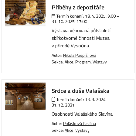
Příběhy z depozitáře
Termín konání :
18. 4. 2025, 9:00
–
31. 10. 2025, 17:00
Výstava věnovaná půlstoletí
sbírkotvorné činnosti Muzea
v přírodě Vysočina.
Autor:
Nikola Pospíšilová
Sekce:
Akce
,
Program
,
Výstavy
Srdce a duše Valašska
Termín konání :
13. 3. 2024
–
31. 12. 2031
Osobnosti Valašského Slavína
Autor:
Polášková Pavlína
Sekce:
Akce
,
Výstavy