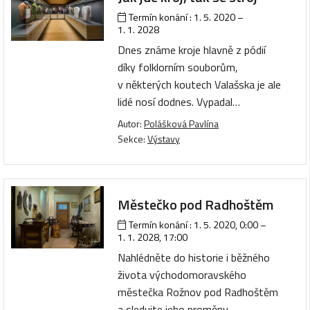
Termín konání :
1. 5. 2020
–
1. 1. 2028
Dnes známe kroje hlavně z pódií
díky folklorním souborům,
v některých koutech Valašska je ale
lidé nosí dodnes. Vypadal…
Autor:
Polášková Pavlína
Sekce:
Výstavy
Městečko pod Radhoštěm
Termín konání :
1. 5. 2020, 0:00
–
1. 1. 2028, 17:00
Nahlédněte do historie i běžného
života východomoravského
městečka Rožnov pod Radhoštěm
a sledujte jeho proměny…