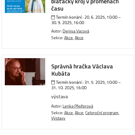
blaťácký kroj v proměnách
času
Termín konání :
20. 6. 2025, 10:00
–
30. 9. 2025, 16:00
Autor:
Denisa Vacová
Sekce:
Akce
,
Akce
Správná hračka Václava
Kubáta
Termín konání :
31. 5. 2025, 10:00
–
31. 10. 2025, 16:00
výstava
Autor:
Lenka Pfeiferová
Sekce:
Akce
,
Akce
,
Celoroční program
,
Výstavy