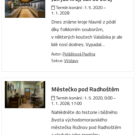
Termín konání :
1. 5. 2020
–
1. 1. 2028
Dnes známe kroje hlavně z pódií
díky folklorním souborům,
v některých koutech Valašska je ale
lidé nosí dodnes. Vypadal…
Autor:
Polášková Pavlína
Sekce:
Výstavy
Městečko pod Radhoštěm
Termín konání :
1. 5. 2020, 0:00
–
1. 1. 2028, 17:00
Nahlédněte do historie i běžného
života východomoravského
městečka Rožnov pod Radhoštěm
a sledujte jeho proměny…