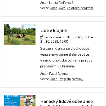
Autor:
Lenka Pfeiferová
Sekce:
Akce
,
Akce
,
Celoroční program
Lidé v krajině
Termín konání :
28. 6. 2025, 9:00
–
31. 10. 2025, 16:00
Sdružení Krajina se dlouhodobě
věnuje environmentální osvětě
v rámci praktické ochrany přírody
především v Chráněné…
Autor:
Pavel Bulena
Sekce:
Akce
,
Program
,
Výstavy
Hanácký lidový oděv aneb