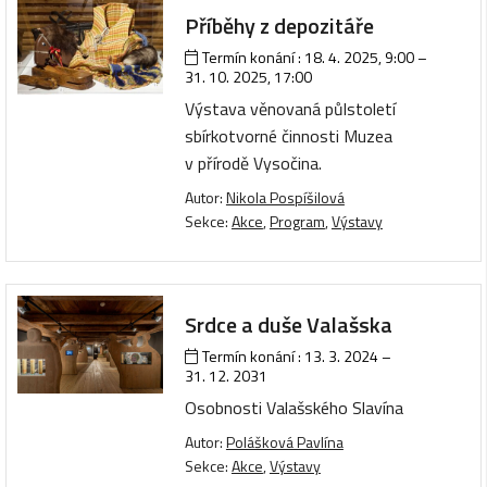
Příběhy z depozitáře
Termín konání :
18. 4. 2025, 9:00
–
31. 10. 2025, 17:00
Výstava věnovaná půlstoletí
sbírkotvorné činnosti Muzea
v přírodě Vysočina.
Autor:
Nikola Pospíšilová
Sekce:
Akce
,
Program
,
Výstavy
Srdce a duše Valašska
Termín konání :
13. 3. 2024
–
31. 12. 2031
Osobnosti Valašského Slavína
Autor:
Polášková Pavlína
Sekce:
Akce
,
Výstavy