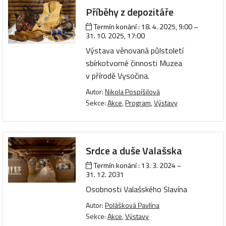
Příběhy z depozitáře
Termín konání :
18. 4. 2025, 9:00
–
31. 10. 2025, 17:00
Výstava věnovaná půlstoletí
sbírkotvorné činnosti Muzea
v přírodě Vysočina.
Autor:
Nikola Pospíšilová
Sekce:
Akce
,
Program
,
Výstavy
Srdce a duše Valašska
Termín konání :
13. 3. 2024
–
31. 12. 2031
Osobnosti Valašského Slavína
Autor:
Polášková Pavlína
Sekce:
Akce
,
Výstavy