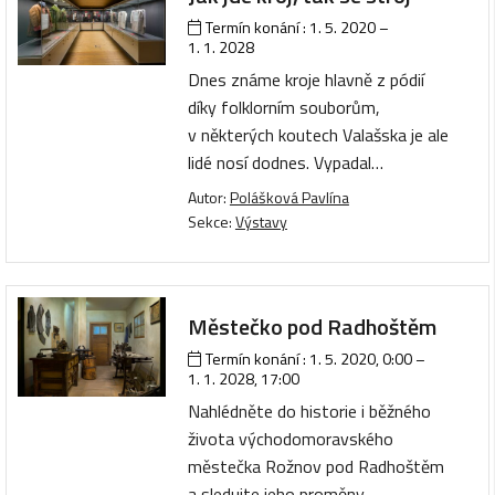
Termín konání :
1. 5. 2020
–
1. 1. 2028
Dnes známe kroje hlavně z pódií
díky folklorním souborům,
v některých koutech Valašska je ale
lidé nosí dodnes. Vypadal…
Autor:
Polášková Pavlína
Sekce:
Výstavy
Městečko pod Radhoštěm
Termín konání :
1. 5. 2020, 0:00
–
1. 1. 2028, 17:00
Nahlédněte do historie i běžného
života východomoravského
městečka Rožnov pod Radhoštěm
a sledujte jeho proměny…