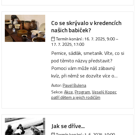
Co se skrývalo v kredencích
našich babiček?
Termín konání :
16. 7. 2025, 9:00
–
17. 7. 2025, 17:00
Pernice, sádlák, smetaník. Víte, co si
pod těmito názvy představit?
Pomoci vám může náš zábavný
kvíz, při němž se dozvíte více o…
Autor:
Pavel Bulena
Sekce:
Akce
,
Program
,
Veselý Kopec
patří dětem a jejich rodičům
Jak se dříve...
Termín konání :
1. 6. 2025, 10:00
–