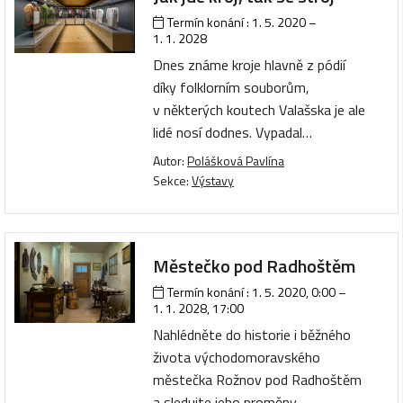
Termín konání :
1. 5. 2020
–
1. 1. 2028
Dnes známe kroje hlavně z pódií
díky folklorním souborům,
v některých koutech Valašska je ale
lidé nosí dodnes. Vypadal…
Autor:
Polášková Pavlína
Sekce:
Výstavy
Městečko pod Radhoštěm
Termín konání :
1. 5. 2020, 0:00
–
1. 1. 2028, 17:00
Nahlédněte do historie i běžného
života východomoravského
městečka Rožnov pod Radhoštěm
a sledujte jeho proměny…