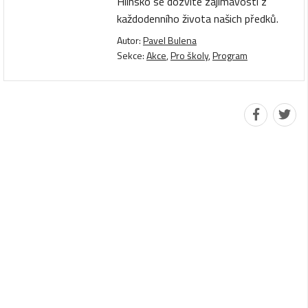
Hlinsko se dozvíte zajímavosti z
každodenního života našich předků.
Autor:
Pavel Bulena
Sekce:
Akce
,
Pro školy
,
Program