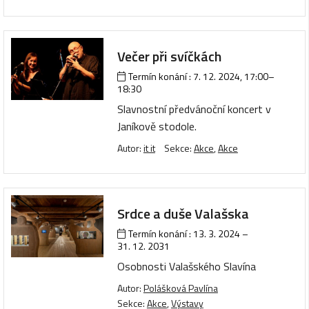
Večer při svíčkách
Termín konání :
7. 12. 2024, 17:00
–
18:30
Slavnostní předvánoční koncert v
Janíkově stodole.
Autor:
it it
Sekce:
Akce
,
Akce
Srdce a duše Valašska
Termín konání :
13. 3. 2024
–
31. 12. 2031
Osobnosti Valašského Slavína
Autor:
Polášková Pavlína
Sekce:
Akce
,
Výstavy