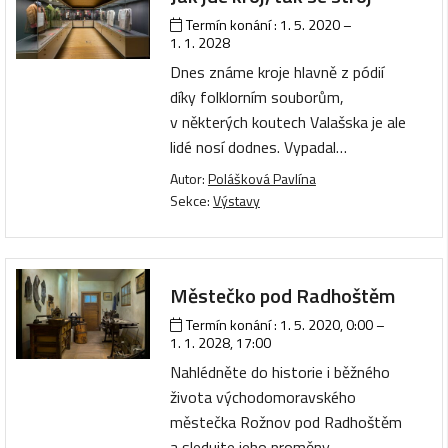
Termín konání :
1. 5. 2020
–
1. 1. 2028
Dnes známe kroje hlavně z pódií
díky folklorním souborům,
v některých koutech Valašska je ale
lidé nosí dodnes. Vypadal…
Autor:
Polášková Pavlína
Sekce:
Výstavy
Městečko pod Radhoštěm
Termín konání :
1. 5. 2020, 0:00
–
1. 1. 2028, 17:00
Nahlédněte do historie i běžného
života východomoravského
městečka Rožnov pod Radhoštěm
a sledujte jeho proměny…