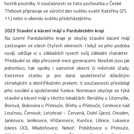
hostili poutníky. V současnosti se tato pochoutka v České
Třebové připravuje ve výroční den svátku svaté Kateřiny (25.
11.) nebo o víkendu svátku předcházejícímu.
2023 Stavění a kácení májí v Pardubickém kraji
Na území Pardubického kraje je obyčej stavění kácení májí
zastoupen ve všech čtyřech okresech. I když se jeho podoba
vyvíjí, udržuje si v základních rysech svůj základní charakter.
Předávání se děje přirozeně mezi generacemi. Nositeli jsou jak
jednotlivci, tak spolky i samotné obecní či městské úřady.
Existence statku je pro daná společenství důležitým
stmelujícím a identifikačním prvkem. V současnosti převládají
jeho sociální a společenské funkce. Nominace obyčeje se týká
stavění a kácení májí v těchto lokalitách: Benátky u Litomyšle,
Borová, Bukovina u Přelouče, Břehy u Přelouče, Cerekvice nad
Loučnou, Černovír, Letohrad – Červená, Dolní Újezd, Chrudim,
Jankovice, Jeníkovice, Křižanovice, Kunčice, Líšnice, Lukavice
(okres ÚO), Mladoňovice, Nekoř, Poběžovice u Přelouče,