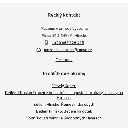
Rychlý kontakt
Muzeum v přírodě Vysočina
Příčná 350, 539 01, Hlinsko
+420 469 326 415
muzeumvysocina@nmvp.cz
Facebook
Prohlídkové okruhy
Veselý Kopec
Betlém Hlinsko: Expozice Vesnické masopustní obchůzky a masky na
Hlinecku
Betlém Hlinsko: Řemeslnická obydlí
Betlém Hlinsko: Betlém na dotek
Vodní kovací hamr ve Svobodných Hamrech