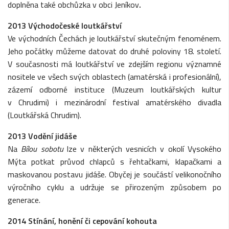
doplněna také obchůzka v obci Jeníkov
.
2013 Východočeské loutkářství
Ve východních Čechách je loutkářství skutečným fenoménem.
Jeho počátky můžeme datovat do druhé poloviny 18. století.
V současnosti má loutkářství ve zdejším regionu významné
nositele ve všech svých oblastech (amatérská i profesionální),
zázemí odborné instituce (Muzeum loutkářských kultur
v Chrudimi) i mezinárodní festival amatérského divadla
(Loutkářská Chrudim).
2013 Vodění jidáše
Na
Bílou sobotu
lze v některých vesnicích v okolí Vysokého
Mýta potkat průvod chlapců s řehtačkami, klapačkami a
maskovanou postavu jidáše. Obyčej je součástí velikonočního
výročního cyklu a udržuje se přirozeným způsobem po
generace.
2014 Stínání, honění či cepování kohouta