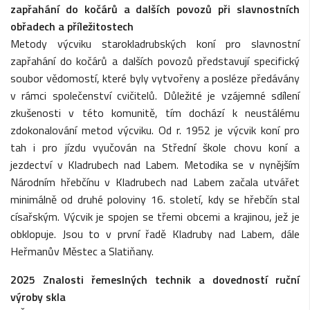
zapřahání do kočárů a dalších povozů při slavnostních
obřadech a příležitostech
Metody výcviku starokladrubských koní pro slavnostní
zapřahání do kočárů a dalších povozů představují specifický
soubor vědomostí, které byly vytvořeny a posléze předávány
v rámci společenství cvičitelů. Důležité je vzájemné sdílení
zkušenosti v této komunitě, tím dochází k neustálému
zdokonalování metod výcviku. Od r. 1952 je výcvik koní pro
tah i pro jízdu vyučován na Střední škole chovu koní a
jezdectví v Kladrubech nad Labem. Metodika se v nynějším
Národním hřebčínu v Kladrubech nad Labem začala utvářet
minimálně od druhé poloviny 16. století, kdy se hřebčín stal
císařským. Výcvik je spojen se třemi obcemi a krajinou, jež je
obklopuje. Jsou to v první řadě Kladruby nad Labem, dále
Heřmanův Městec a Slatiňany.
2025 Znalosti řemeslných technik a dovedností ruční
výroby skla