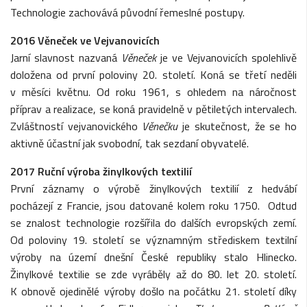
Technologie zachovává původní řemeslné postupy.
2016 Věneček ve Vejvanovicích
Jarní slavnost nazvaná
Věneček
je ve Vejvanovicích spolehlivě
doložena od první poloviny 20. století. Koná se třetí neděli
v měsíci květnu. Od roku 1961, s ohledem na náročnost
příprav a realizace, se koná pravidelně v pětiletých intervalech.
Zvláštností vejvanovického
Věnečku
je skutečnost, že se ho
aktivně účastní jak svobodní, tak sezdaní obyvatelé.
2017 Ruční výroba
žinylkových textilií
První záznamy o výrobě žinylkových textilií z hedvábí
pocházejí z Francie, jsou datované kolem roku 1750. Odtud
se znalost technologie rozšířila do dalších evropských zemí.
Od poloviny 19. století se významným střediskem textilní
výroby na území dnešní České republiky stalo Hlinecko.
Žinylkové textilie se zde vyráběly až do 80. let 20. století.
K obnově ojedinělé výroby došlo na počátku 21. století díky