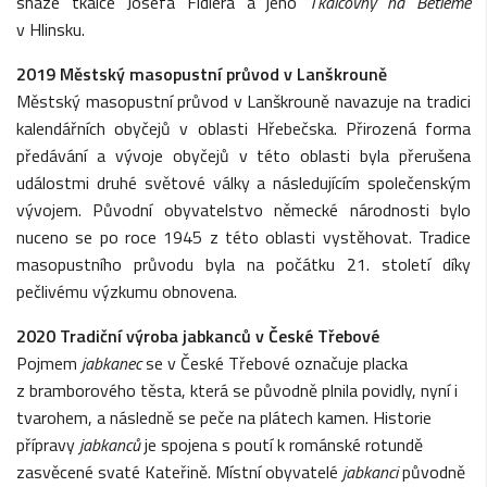
snaze tkalce Josefa Fidlera a jeho
Tkalcovny na Betl
émě
v Hlinsku.
2019 Městský masopustní průvod v Lanškrouně
Městský masopustní průvod v Lanškrouně navazuje na tradici
kalendářních obyčejů v oblasti Hřebečska. Přirozená forma
předávání a vývoje obyčejů v této oblasti byla přerušena
událostmi druhé světové války a následujícím společenským
vývojem. Původní obyvatelstvo německé národnosti bylo
nuceno se po roce 1945 z této oblasti vystěhovat. Tradice
masopustního průvodu byla na počátku 21. století díky
pečlivému výzkumu obnovena.
2020 Tradiční výroba jabkanců v České Třebové
Pojmem
jabkanec
se v České Třebové označuje placka
z bramborového těsta, která se původně plnila povidly, nyní i
tvarohem, a následně se peče na plátech kamen. Historie
přípravy
jabkanců
je spojena s poutí k románské rotundě
zasvěcené svaté Kateřině. Místní obyvatelé
jabkanci
původně