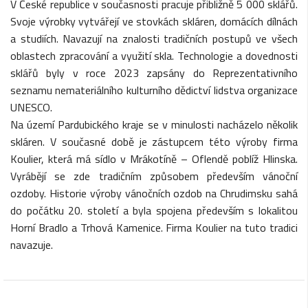
V České republice v současnosti pracuje přibližně 5 000 sklářů.
Svoje výrobky vytvářejí ve stovkách skláren, domácích dílnách
a studiích. Navazují na znalosti tradičních postupů ve všech
oblastech zpracování a využití skla. Technologie a dovednosti
sklářů byly v roce 2023 zapsány do Reprezentativního
seznamu nemateriálního kulturního dědictví lidstva organizace
UNESCO.
Na území Pardubického kraje se v minulosti nacházelo několik
skláren. V současné době je zástupcem této výroby firma
Koulier, která má sídlo v Mrákotíně – Oflendě poblíž Hlinska.
Vyrábějí se zde tradičním způsobem především vánoční
ozdoby. Historie výroby vánočních ozdob na Chrudimsku sahá
do počátku 20. století a byla spojena především s lokalitou
Horní Bradlo a Trhová Kamenice. Firma Koulier na tuto tradici
navazuje.