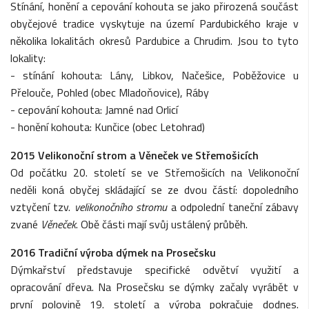
Stínání, honění a cepování kohouta se jako přirozená součást
obyčejové tradice vyskytuje na území Pardubického kraje v
několika lokalitách okresů Pardubice a Chrudim. Jsou to tyto
lokality:
- stínání kohouta: Lány, Libkov, Načešice, Poběžovice u
Přelouče, Pohled (obec Mladoňovice), Ráby
- cepování kohouta: Jamné nad Orlicí
- honění kohouta: Kunčice (obec Letohrad)
2015 Velikonoční strom a Věneček ve Střemošicích
Od počátku 20. století se ve Střemošicích na Velikonoční
neděli koná obyčej skládající se ze dvou částí: dopoledního
vztyčení tzv.
velikonočního stromu
a odpolední taneční zábavy
zvané
Věneček
. Obě části mají svůj ustálený průběh.
2016 Tradiční výroba dýmek na Prosečsku
Dýmkařství představuje specifické odvětví využití a
opracování dřeva. Na Prosečsku se dýmky začaly vyrábět v
první polovině 19. století a výroba pokračuje dodnes.