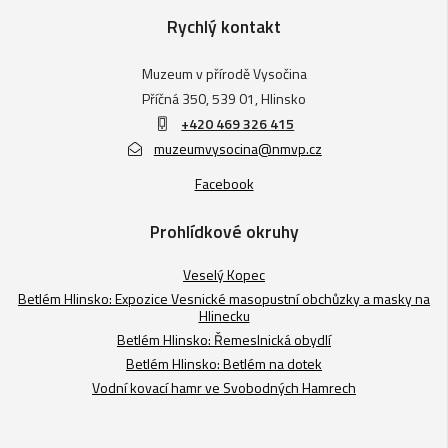
Rychlý kontakt
Muzeum v přírodě Vysočina
Příčná 350, 539 01, Hlinsko
+420 469 326 415
muzeumvysocina@nmvp.cz
Facebook
Prohlídkové okruhy
Veselý Kopec
Betlém Hlinsko: Expozice Vesnické masopustní obchůzky a masky na
Hlinecku
Betlém Hlinsko: Řemeslnická obydlí
Betlém Hlinsko: Betlém na dotek
Vodní kovací hamr ve Svobodných Hamrech