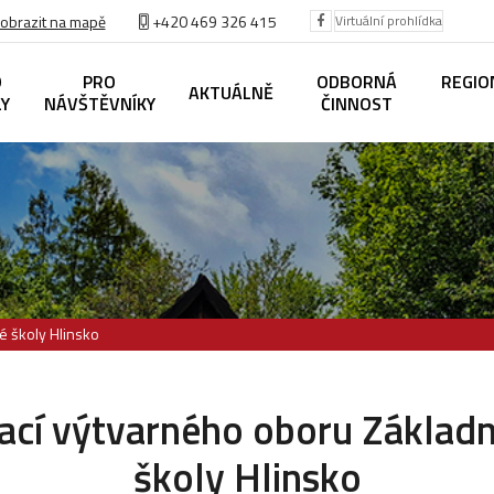
obrazit na mapě
+420
469 326 415
Virtuální prohlídka
O
PRO
ODBORNÁ
REGIO
AKTUÁLNĚ
LY
NÁVŠTĚVNÍKY
ČINNOST
é školy Hlinsko
ací výtvarného oboru Základ
školy Hlinsko