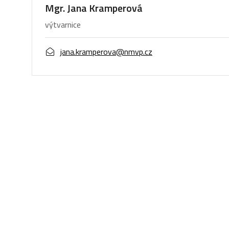
Mgr. Jana Kramperová
výtvarnice
jana.kramperova@nmvp.cz