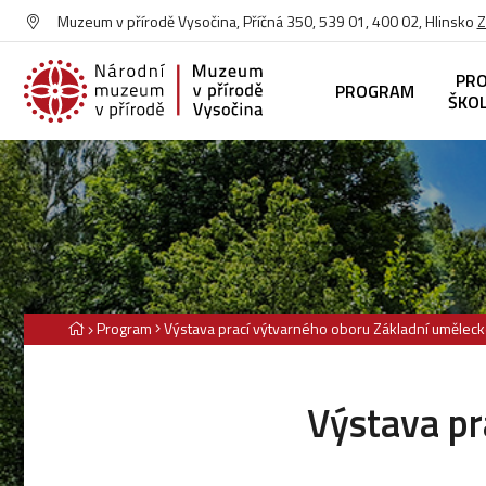
Muzeum v přírodě Vysočina, Příčná 350, 539 01, 400 02, Hlinsko
Z
PR
PROGRAM
ŠKO
Program
Výstava prací výtvarného oboru Základní uměleck
Výstava pr