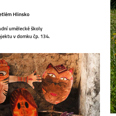
etlém Hlinsko
adní umělecké školy
bjektu v domku čp. 134.