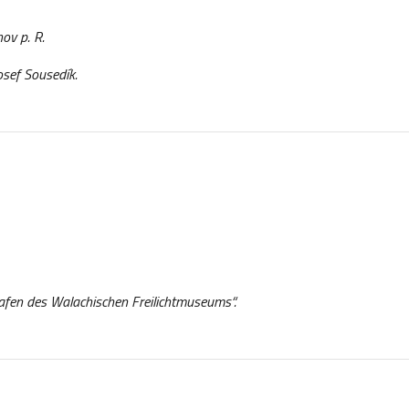
ov p. R.
ef Sousedík.
afen des Walachischen Freilichtmuseums“.