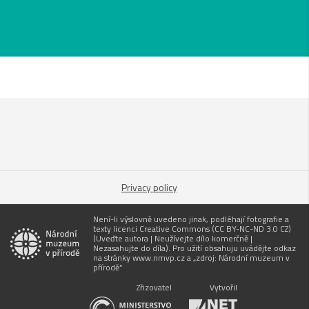
Privacy policy
Není-li výslovně uvedeno jinak, podléhají fotografie a
texty licenci Creative Commons (CC BY-NC-ND 3.0 CZ)
(Uveďte autora | Neužívejte dílo komerčně |
Nezasahujte do díla). Pro užití obsahuju uvádějte odkaz
na stránky www.nmvp.cz a „zdroj: Národní muzeum v
přírodě“
Zřizovatel
Vytvořil