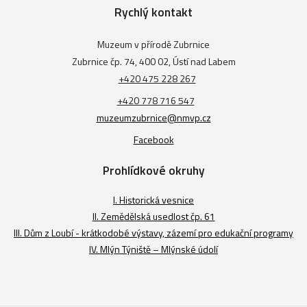
Rychlý kontakt
Muzeum v přírodě Zubrnice
Zubrnice čp. 74, 400 02, Ústí nad Labem
+420 475 228 267
+420 778 716 547
muzeumzubrnice@nmvp.cz
Facebook
Prohlídkové okruhy
I. Historická vesnice
II. Zemědělská usedlost čp. 61
III. Dům z Loubí - krátkodobé výstavy, zázemí pro edukační programy
IV. Mlýn Týniště – Mlýnské údolí