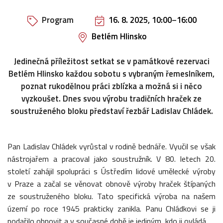
Program
16. 8. 2025, 10:00
–
16:00
Betlém Hlinsko
Jedinečná příležitost setkat se v památkové rezervaci
Betlém Hlinsko každou sobotu s vybraným řemeslníkem,
poznat rukodělnou práci zblízka a možná si i něco
vyzkoušet. Dnes svou výrobu tradičních hraček ze
soustruženého bloku představí řezbář Ladislav Chládek.
Pan Ladislav Chládek vyrůstal v rodině bednáře. Vyučil se však
nástrojařem a pracoval jako soustružník. V 80. letech 20.
století zahájil spolupráci s Ústředím lidové umělecké výroby
v Praze a začal se věnovat obnově výroby hraček štípaných
ze soustruženého bloku. Tato specifická výroba na našem
území po roce 1945 prakticky zanikla. Panu Chládkovi se ji
podařilo obnovit a v současné době je jediným, kdo ji ovládá.