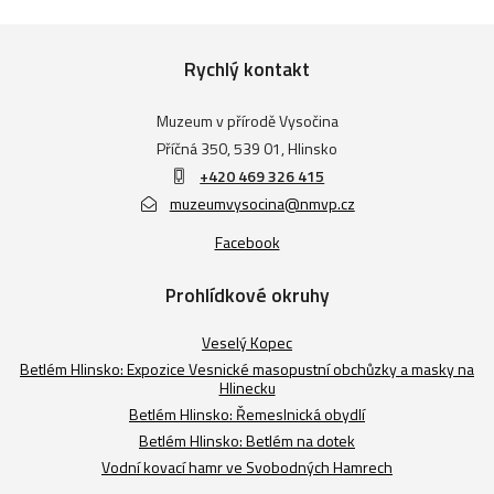
Rychlý kontakt
Muzeum v přírodě Vysočina
Příčná 350, 539 01, Hlinsko
+420 469 326 415
muzeumvysocina@nmvp.cz
Facebook
Prohlídkové okruhy
Veselý Kopec
Betlém Hlinsko: Expozice Vesnické masopustní obchůzky a masky na
Hlinecku
Betlém Hlinsko: Řemeslnická obydlí
Betlém Hlinsko: Betlém na dotek
Vodní kovací hamr ve Svobodných Hamrech