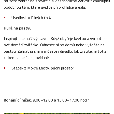
můžete zahrát na stavitele a vlastnoručně vytvořit chaloupku
podobnou těm, které uvidíte při prohlídce areálu.
Usedlost u Pilných čp.4
Hurá na pastvu!
Inspirujte se naší výstavou Když obyčeje kvetou a vyrobte si
své domácí zvířátko. Odneste si ho domů nebo vyžeňte na
pastvu. Zahrát si s ním můžete i divadlo. Jak zjistíte, je totiž
celkem veselé a upovídané.
Statek z Mokré Lhoty, půdní prostor
Konání dílniček:
9.00–12.00 a 13.00–17.00 hodin