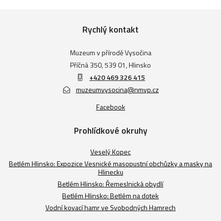
Rychlý kontakt
Muzeum v přírodě Vysočina
Příčná 350, 539 01, Hlinsko
+420 469 326 415
muzeumvysocina@nmvp.cz
Facebook
Prohlídkové okruhy
Veselý Kopec
Betlém Hlinsko: Expozice Vesnické masopustní obchůzky a masky na
Hlinecku
Betlém Hlinsko: Řemeslnická obydlí
Betlém Hlinsko: Betlém na dotek
Vodní kovací hamr ve Svobodných Hamrech