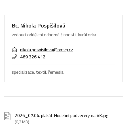
Bc. Nikola Pospíšilová
vedoucí oddělení odborné činnosti, kurátorka
nikola.pospisilova@nmvp.cz
469 326 412
specializace: textil, řemesla
2026_07.04. plakát Hudební podvečery na VK.jpg
(0,2 MB)