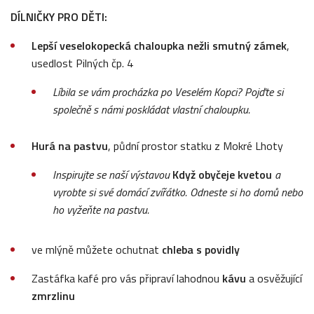
DÍLNIČKY PRO DĚTI:
Lepší veselokopecká chaloupka nežli smutný zámek
,
usedlost Pilných čp. 4
Líbila se vám procházka po Veselém Kopci? Pojďte si
společně s námi poskládat vlastní chaloupku.
Hurá na pastvu
, půdní prostor statku z Mokré Lhoty
Inspirujte se naší výstavou
Když obyčeje kvetou
a
vyrobte si své domácí zvířátko. Odneste si ho domů nebo
ho vyžeňte na pastvu.
ve mlýně můžete ochutnat
chleba s povidly
Zastáfka kafé pro vás připraví lahodnou
kávu
a osvěžující
zmrzlinu