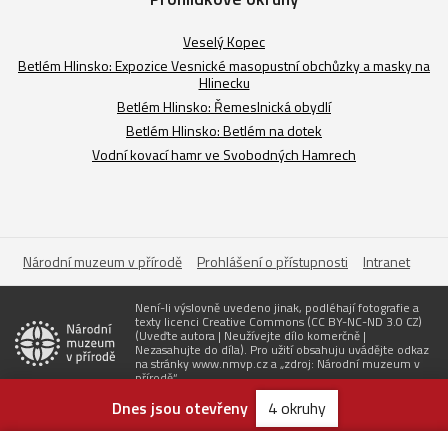
Veselý Kopec
Betlém Hlinsko: Expozice Vesnické masopustní obchůzky a masky na
Hlinecku
Betlém Hlinsko: Řemeslnická obydlí
Betlém Hlinsko: Betlém na dotek
Vodní kovací hamr ve Svobodných Hamrech
Národní muzeum v přírodě
Prohlášení o přístupnosti
Intranet
Není-li výslovně uvedeno jinak, podléhají fotografie a
texty licenci Creative Commons (CC BY-NC-ND 3.0 CZ)
(Uveďte autora | Neužívejte dílo komerčně |
Nezasahujte do díla). Pro užití obsahuju uvádějte odkaz
na stránky www.nmvp.cz a „zdroj: Národní muzeum v
přírodě“
Dnes jsou otevřeny
4 okruhy
Zřizovatel
Vytvořil