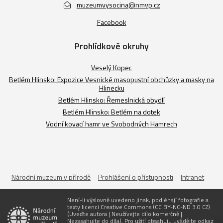
muzeumvysocina@nmvp.cz
Facebook
Prohlídkové okruhy
Veselý Kopec
Betlém Hlinsko: Expozice Vesnické masopustní obchůzky a masky na
Hlinecku
Betlém Hlinsko: Řemeslnická obydlí
Betlém Hlinsko: Betlém na dotek
Vodní kovací hamr ve Svobodných Hamrech
Národní muzeum v přírodě
Prohlášení o přístupnosti
Intranet
Není-li výslovně uvedeno jinak, podléhají fotografie a
texty licenci Creative Commons (CC BY-NC-ND 3.0 CZ)
(Uveďte autora | Neužívejte dílo komerčně |
Nezasahujte do díla). Pro užití obsahuju uvádějte odkaz