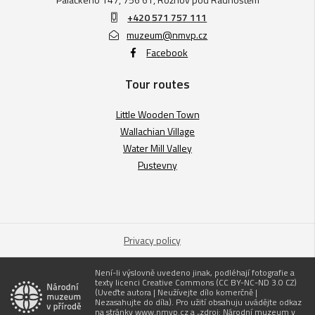
+420 571 757 111
muzeum@nmvp.cz
Facebook
Tour routes
Little Wooden Town
Wallachian Village
Water Mill Valley
Pustevny
Privacy policy
Není-li výslovně uvedeno jinak, podléhají fotografie a
texty licenci Creative Commons (CC BY-NC-ND 3.0 CZ)
(Uveďte autora | Neužívejte dílo komerčně |
Nezasahujte do díla). Pro užití obsahuju uvádějte odkaz
na stránky www.nmvp.cz a „zdroj: Národní muzeum v