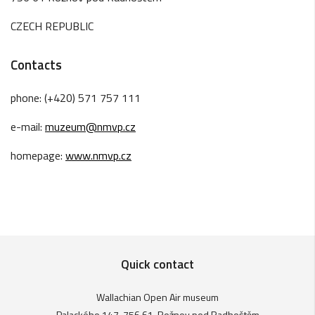
CZECH REPUBLIC
Contacts
phone: (+420) 571 757 111
e-mail:
muzeum@nmvp.cz
homepage:
www.nmvp.cz
Quick contact
Wallachian Open Air museum
Palackého 147, 756 61, Rožnov pod Radhoštěm