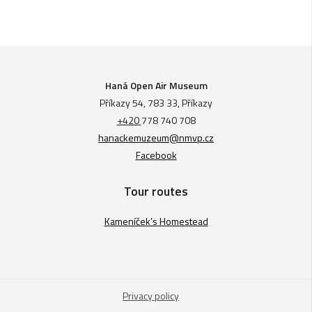
Haná Open Air Museum
Příkazy 54, 783 33, Příkazy
+420
778 740 708
hanackemuzeum@nmvp.cz
Facebook
Tour routes
Kameníček’s Homestead
Privacy policy