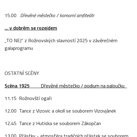
15.00
Dřevěné městečko / komorní amfiteátr
… v dobrém se rozejdem
„TO NEJ“ z Rožnovských slavností 2025 v závěrečném
galaprogramu
OSTATNÍ SCÉNY
Scéna 1925
Dřevěné městečko / podium na paloučku
11.15 Rožnovští ogaři
12.00 Tance z Vizovic a okolí se souborem Vizovjánek
12.45 Tance z Hutiska se souborem Zákopčan
13.00 Přástky - atmosféra tradičních přástek se souborem