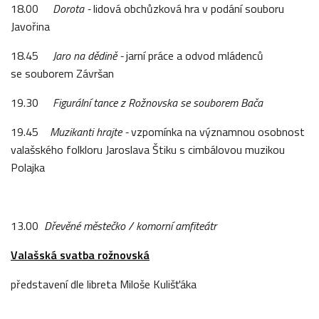
18.00
Dorota -
lidová obchůzková hra v podání souboru
Javořina
18.45
Jaro na dědině -
jarní práce a odvod mládenců
se souborem Závršan
19.30
Figurální tance z Rožnovska
se souborem Bača
19.45
Muzikanti hrajte -
vzpomínka na významnou osobnost
valašského folkloru Jaroslava Štiku s cimbálovou muzikou
Polajka
13.00
Dřevěné městečko / komorní amfiteátr
Valašská svatba rožnovská
představení dle libreta Miloše Kulišťáka