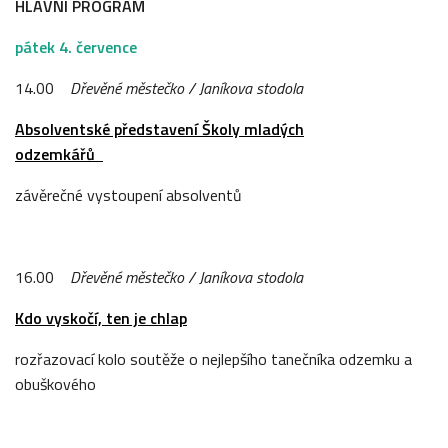
HLAVNÍ PROGRAM
pátek 4. července
14.00
Dřevěné městečko / Janíkova stodola
Absolventské představení Školy mladých
odzemkářů
závěrečné vystoupení absolventů
16.00
Dřevěné městečko / Janíkova stodola
Kdo vyskočí, ten je chlap
rozřazovací kolo soutěže o nejlepšího tanečníka odzemku a
obuškového