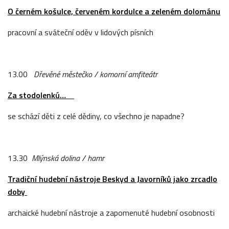
O černém košulce, červeném kordulce a zeleném dolománu
pracovní a sváteční oděv v lidových písních
13.00
Dřevěné městečko / komorní amfiteátr
Za stodolenkú…
se schází děti z celé dědiny, co všechno je napadne?
13.30
Mlýnská dolina / hamr
Tradiční hudební nástroje Beskyd a Javorníků jako zrcadlo
doby
archaické hudební nástroje a zapomenuté hudební osobnosti