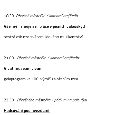
18.30
Dřevěné městečko / komorní amfiteátr
Vše hýří, směje se i pláče v písních valašských
pestrá exkurze světem lidového muzikantství
21.00
Dřevěné městečko / komorní amfiteátr
Vivat museum vivum
galaprogram ke 100. výročí založení muzea
22.30
Dřevěného městečka / pódium na paloučku
Hudcování pod hvězdami