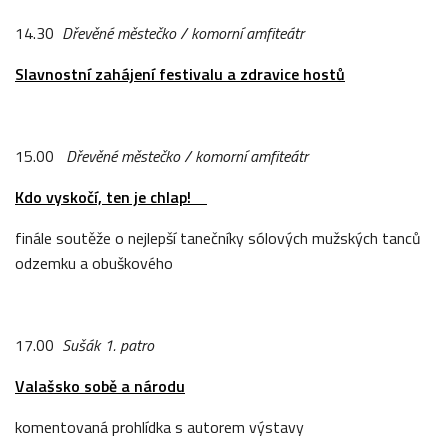
14.30
Dřevěné městečko / komorní amfiteátr
Slavnostní zahájení festivalu a zdravice hostů
15.00
Dřevěné městečko / komorní amfiteátr
Kdo vyskočí, ten je chlap!
finále soutěže o nejlepší tanečníky sólových mužských tanců
odzemku a obuškového
17.00
Sušák 1. patro
Valašsko sobě a národu
komentovaná prohlídka s autorem výstavy