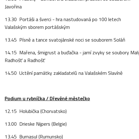
Javořina
13.30 Portáši a šverci - hra nastudovaná po 100 letech
Valašským sborem portášským
13.45 Písně a tance svatojánské noci se souborem Soláň
14.15 Mařena, šmigrust a buďačka - jarní zvyky se soubory Mal
Radhošť a Radhošť
14.50 Uctění památky zakladatelů na Valašském Slavíně
Podium u rybníčka / Dřevěné městečko
12.15 Holubička (Chorvatsko)
13.00 Drieske Nijpers (Belgie)
13.45 Burnasul (Rumunsko)