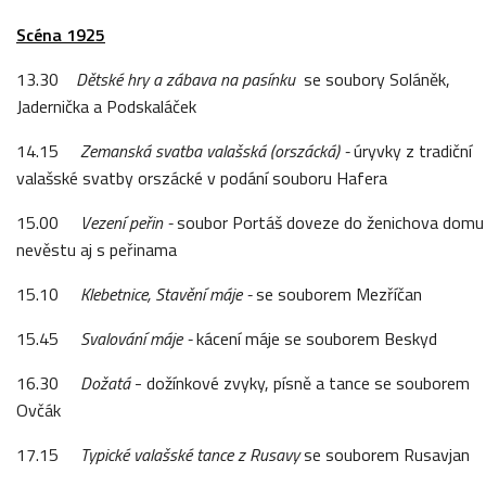
Scéna 1925
13.30
Dětské hry a zábava na pasínku
se soubory Soláněk,
Jadernička a Podskaláček
14.15
Zemanská svatba valašská (orszácká) -
úryvky z tradiční
valašské svatby orszácké v podání souboru Hafera
15.00
Vezení peřin -
soubor Portáš doveze do ženichova domu
nevěstu aj s peřinama
15.10
Klebetnice, Stavění máje -
se souborem Mezříčan
15.45
Svalování máje -
kácení máje se souborem Beskyd
16.30
Dožatá
- dožínkové zvyky, písně a tance se souborem
Ovčák
17.15
Typické
valašské
tance z Rusavy
se souborem Rusavjan