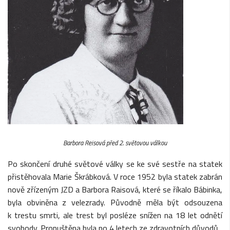
Barbora Reisová před 2. světovou válkou
Po skončení druhé světové války se ke své sestře na statek
přistěhovala Marie Škrábková. V roce 1952 byla statek zabrán
nově zřízeným JZD a Barbora Raisová, které se říkalo Bábinka,
byla obviněna z velezrady. Původně měla být odsouzena
k trestu smrti, ale trest byl posléze snížen na 18 let odnětí
svobody. Propuštěna byla po 4 letech ze zdravotních důvodů.