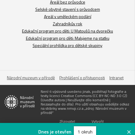
Areál bez průvodce
Selské obytné stavení s průvodcem
Areál v uměleckém podání
Zahradníkův rok
Edukační program pro děti: U Matoušů na dvorečku
Edukační program pro děti: Malujeme na statku
Speciální prohlídka pro dětské skupiny
Národní muzeum v přírodě
Prohlášení o přístupnosti
Intranet
Není-li výslovně uvedeno jinak, podléhají fotografie a
texty licenci Creative Commons (CC BY-NC-ND 3.0 CZ)
(Uveďte autora | Neužívejte dílo komerčně |
Nezasahujte do díla). Pro užití obsahuju uvádějte odkaz
na stránky www.nmvp.cz a „zdroj: Národní muzeum v
přírodě“
Zřizovatel
Vytvořil
Dnes je otevřen
1 okruh