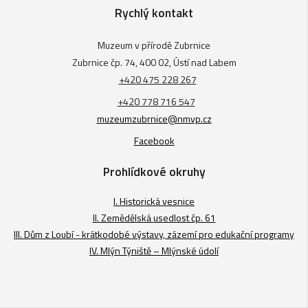
Rychlý kontakt
Muzeum v přírodě Zubrnice
Zubrnice čp. 74, 400 02, Ústí nad Labem
+420 475 228 267
+420 778 716 547
muzeumzubrnice@nmvp.cz
Facebook
Prohlídkové okruhy
I. Historická vesnice
II. Zemědělská usedlost čp. 61
III. Dům z Loubí - krátkodobé výstavy, zázemí pro edukační programy
IV. Mlýn Týniště – Mlýnské údolí