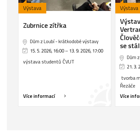
Výstava
Výstava
Výsta
Zubrnice zítřka
Vertra
Člověč
Dům z Loubí - krátkodobé výstavy
se stá
15. 5. 2026, 16:00
–
13. 9. 2026, 17:00
Dům z 
výstava studentů ČVUT
21. 3. 
tvorba m
Řezáče
Více informací
Více inf