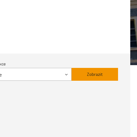
kce
e
Zobrazit