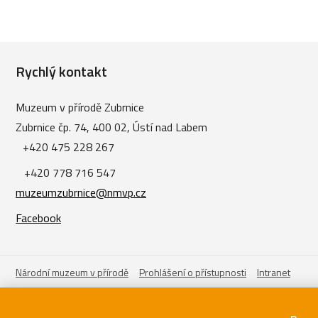
Rychlý kontakt
Muzeum v přírodě Zubrnice
Zubrnice čp. 74, 400 02, Ústí nad Labem
+420 475 228 267
+420 778 716 547
muzeumzubrnice@nmvp.cz
Facebook
Národní muzeum v přírodě
Prohlášení o přístupnosti
Intranet
Není-li výslovně uvedeno jinak, podléhají fotografi