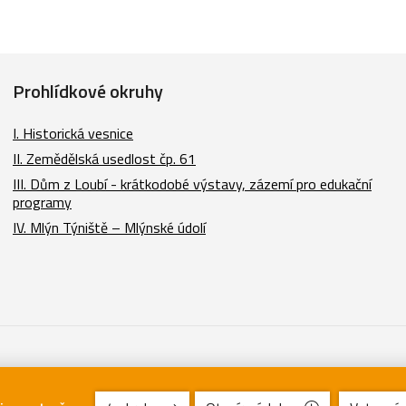
Prohlídkové okruhy
I. Historická vesnice
II. Zemědělská usedlost čp. 61
III. Dům z Loubí - krátkodobé výstavy, zázemí pro edukační
programy
IV. Mlýn Týniště – Mlýnské údolí
e a texty licenci Creative Commons (CC BY-NC-ND 3.0 CZ) (Uveďte autora |