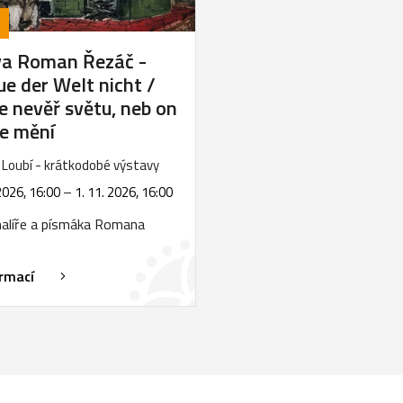
va Roman Řezáč -
ue der Welt nicht /
e nevěř světu, neb on
le mění
Loubí - krátkodobé výstavy
2026, 16:00
–
1. 11. 2026, 16:00
alíře a písmáka Romana
ormací