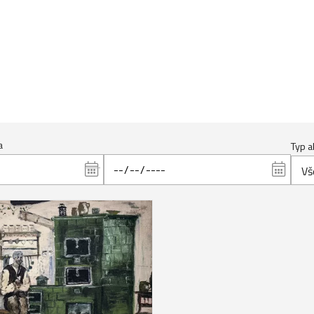
a
Typ a
Vš