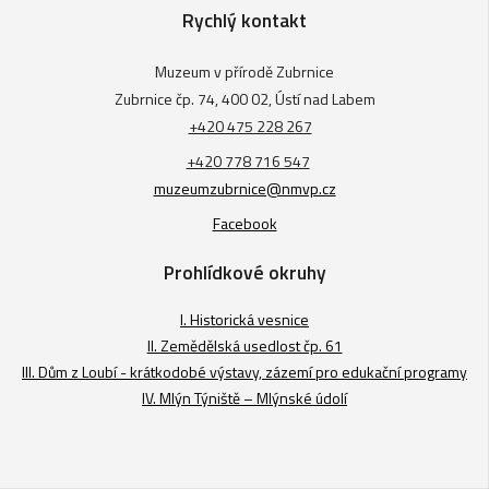
Rychlý kontakt
Muzeum v přírodě Zubrnice
Zubrnice čp. 74, 400 02, Ústí nad Labem
+420 475 228 267
+420 778 716 547
muzeumzubrnice@nmvp.cz
Facebook
Prohlídkové okruhy
I. Historická vesnice
II. Zemědělská usedlost čp. 61
III. Dům z Loubí - krátkodobé výstavy, zázemí pro edukační programy
IV. Mlýn Týniště – Mlýnské údolí