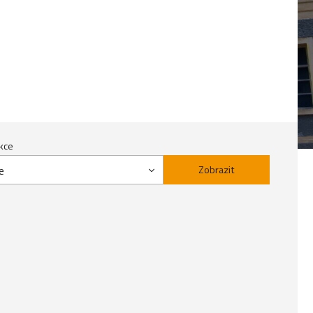
kce
e
Zobrazit