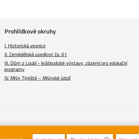
Prohlídkové okruhy
I. Historická vesnice
II. Zemědělská usedlost čp. 61
III. Dům z Loubí - krátkodobé výstavy, zázemí pro edukační
programy
IV. Mlýn Týniště – Mlýnské údolí
e a texty licenci Creative Commons (CC BY-NC-ND 3.0 CZ) (Uveďte autora |