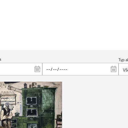
a
Typ a
Vš