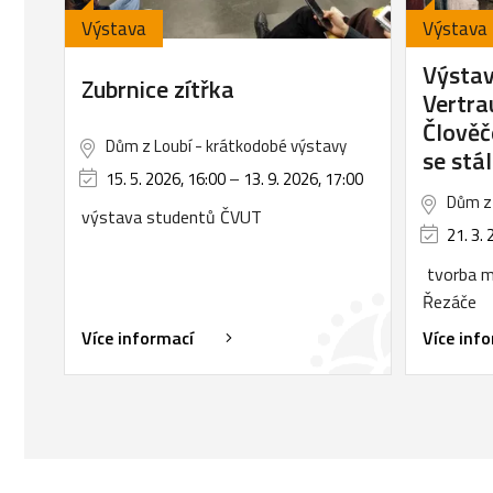
Výstava
Výstava
Výsta
Zubrnice zítřka
Vertra
Člověč
Dům z Loubí - krátkodobé výstavy
se stá
15. 5. 2026, 16:00
–
13. 9. 2026, 17:00
Dům z 
výstava studentů ČVUT
21. 3. 
tvorba m
Řezáče
Více informací
Více inf