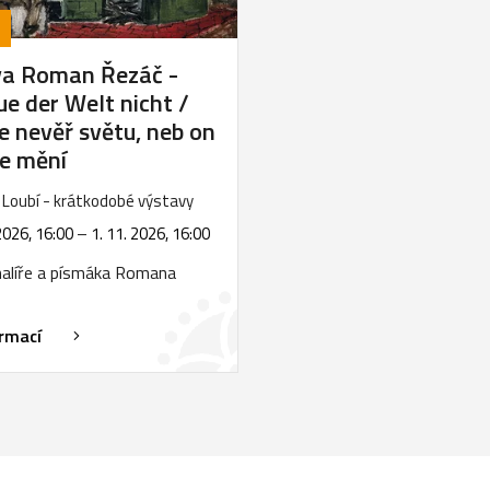
va Roman Řezáč -
ue der Welt nicht /
e nevěř světu, neb on
le mění
Loubí - krátkodobé výstavy
2026, 16:00
–
1. 11. 2026, 16:00
alíře a písmáka Romana
ormací