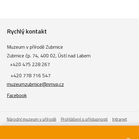
Rychlý kontakt
Muzeum v přírodě Zubrnice
Zubrnice čp. 74, 400 02, Ústí nad Labem
+420 475 228 267
+420 778 716 547
muzeumzubrnice@nmvp.cz
Facebook
Národní muzeum v přírodě
Prohlášení o přístupnosti
Intranet
Není-li výslovně uvedeno jinak, podléhají fotografi