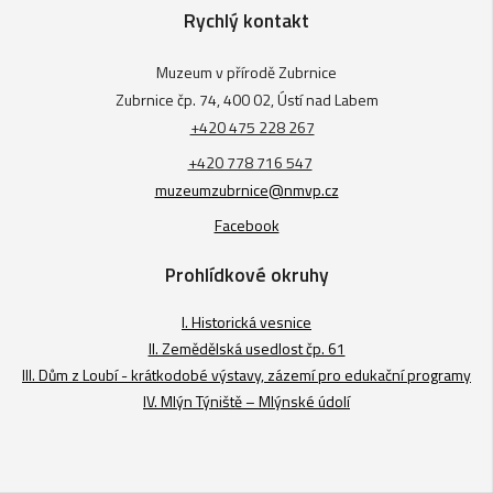
Rychlý kontakt
Muzeum v přírodě Zubrnice
Zubrnice čp. 74, 400 02, Ústí nad Labem
+420 475 228 267
+420 778 716 547
muzeumzubrnice@nmvp.cz
Facebook
Prohlídkové okruhy
I. Historická vesnice
II. Zemědělská usedlost čp. 61
III. Dům z Loubí - krátkodobé výstavy, zázemí pro edukační programy
IV. Mlýn Týniště – Mlýnské údolí