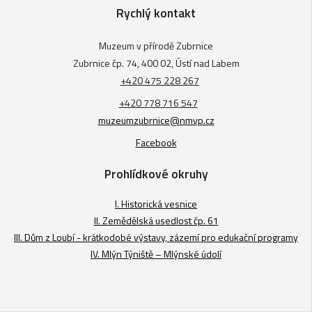
Rychlý kontakt
Muzeum v přírodě Zubrnice
Zubrnice čp. 74, 400 02, Ústí nad Labem
+420 475 228 267
+420 778 716 547
muzeumzubrnice@nmvp.cz
Facebook
Prohlídkové okruhy
I. Historická vesnice
II. Zemědělská usedlost čp. 61
III. Dům z Loubí - krátkodobé výstavy, zázemí pro edukační programy
IV. Mlýn Týniště – Mlýnské údolí