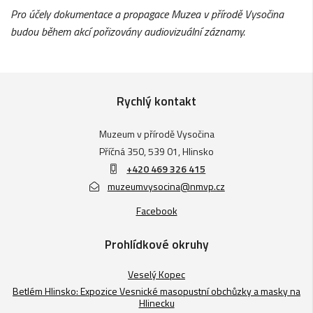
Pro účely dokumentace a propagace Muzea v přírodě Vysočina
budou během akcí pořizovány audiovizuální záznamy.
Rychlý kontakt
Muzeum v přírodě Vysočina
Příčná 350, 539 01, Hlinsko
+420 469 326 415
muzeumvysocina@nmvp.cz
Facebook
Prohlídkové okruhy
Veselý Kopec
Betlém Hlinsko: Expozice Vesnické masopustní obchůzky a masky na
Hlinecku