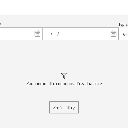
a
Typ a
Vš
Zadanému filtru neodpovídá žádná akce
Zrušit filtry