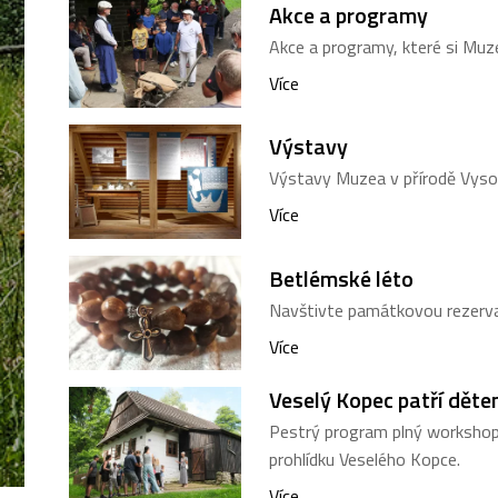
Akce a programy
Akce a programy, které si Muze
Více
Výstavy
Výstavy Muzea v přírodě Vysoč
Více
Betlémské léto
Navštivte památkovou rezervac
Více
Veselý Kopec patří děte
Pestrý program plný workshopů
prohlídku Veselého Kopce.
Více