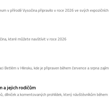
um v přírodě Vysočina připravilo v roce 2026 ve svých expozičních
ina, které můžete navštívit v roce 2026
i Betlém v Hlinsku, kde je připraven během července a srpna zajíma
m a jejich rodičům
, dílniček a komentovaných prohlídek, který návštěvníkům během č