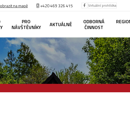
obrazit na mapě
+420
469 326 415
Virtuální prohlídka
O
PRO
ODBORNÁ
REGIO
AKTUÁLNĚ
LY
NÁVŠTĚVNÍKY
ČINNOST