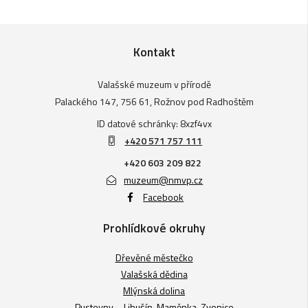
Kontakt
Valašské muzeum v přírodě
Palackého 147, 756 61, Rožnov pod Radhoštěm
ID datové schránky: 8xzf4vx
+420 571 757 111
+420 603 209 822
muzeum@nmvp.cz
Facebook
Prohlídkové okruhy
Dřevěné městečko
Valašská dědina
Mlýnská dolina
Pustevny – Libušín, Maměnka, Zvonice