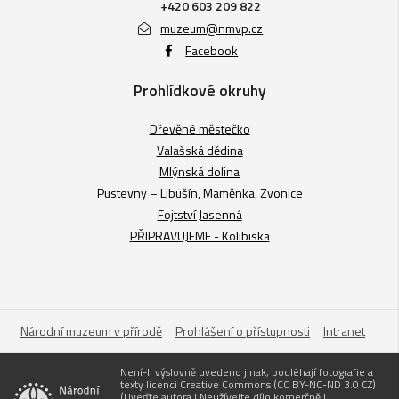
+420 603 209 822
muzeum@nmvp.cz
Facebook
Prohlídkové okruhy
Dřevěné městečko
Valašská dědina
Mlýnská dolina
Pustevny – Libušín, Maměnka, Zvonice
Fojtství Jasenná
PŘIPRAVUJEME - Kolibiska
Národní muzeum v přírodě
Prohlášení o přístupnosti
Intranet
Není-li výslovně uvedeno jinak, podléhají fotografie a
texty licenci Creative Commons (CC BY-NC-ND 3.0 CZ)
(Uveďte autora | Neužívejte dílo komerčně |